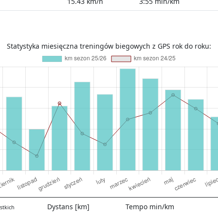
15.43 km/h
3:55 min/km
Statystyka miesięczna treningów biegowych z GPS rok do roku:
Dystans [km]
Tempo min/km
stkich