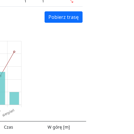
1
1
Pobierz trasę
Czas
W górę [m]