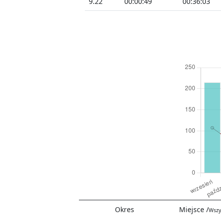
9.22
00:00:49
00:36:03
Okres
Miejsce /
Wszy