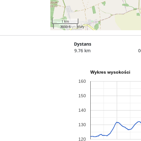
1 km
3000 ft
Dystans
9.76 km
0
Wykres wysokości
160
150
140
130
120