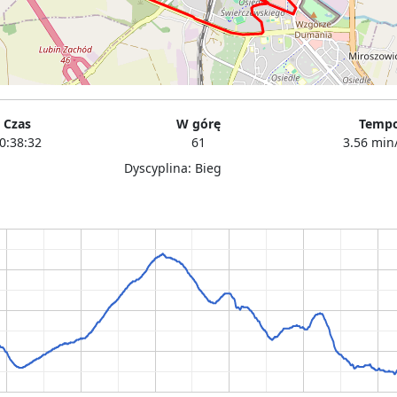
Czas
W górę
Temp
0:38:32
61
3.56 min
Dyscyplina: Bieg