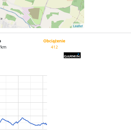
Leaflet
o
Obciążenie
/km
412