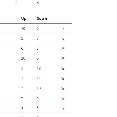
8
9
Up
Down
10
0
5
7
6
3
20
0
3
12
3
11
3
13
5
6
4
5