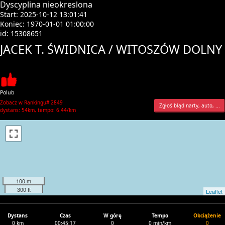
Dyscyplina nieokreslona
Start: 2025-10-12 13:01:41
Koniec: 1970-01-01 01:00:00
id: 15308651
JACEK T. ŚWIDNICA / WITOSZÓW DOLNY
Polub
Zobacz w Rankingu# 2849
Zgłoś błąd narty, auto, ...
dystans: 54km, tempo: 6.44/km
100 m
300 ft
Leaflet
Dystans
Czas
W górę
Tempo
Obciążenie
0 km
00:45:17
0
0 min/km
0