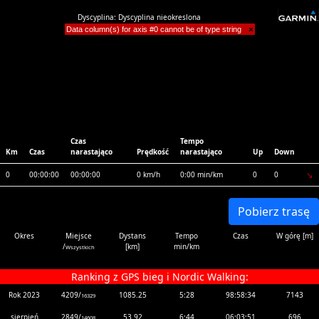
Dyscyplina: Dyscyplina nieokreslona
Data column(s) for axis #0 cannot be of type string
×
Czas
Tempo
Km
Czas
narastająco
Prędkość
narastająco
Up
Down
0
00:00:00
00:00:00
0 km/h
0:00 min/km
0
0
Pobierz trasę
Okres
Miejsce
Dystans
Tempo
Czas
W górę [m]
/
[km]
min/km
Wszystkich
Ranking z GPS bieg i Nordic Walking:
Rok 2023
4209/
1085.25
5:28
98:58:34
7143
16329
sierpień
2849/
53.92
6:44
06:03:51
696
14608