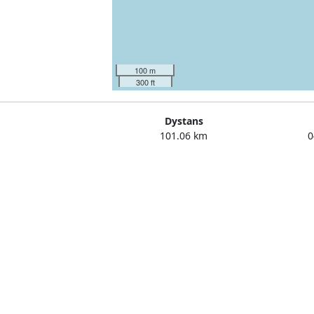
100 m
300 ft
Dystans
101.06 km
0