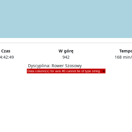
Czas
W górę
Temp
4:42:49
942
168 min
Dyscyplina: Rower Szosowy
Data column(s) for axis #0 cannot be of type string
×