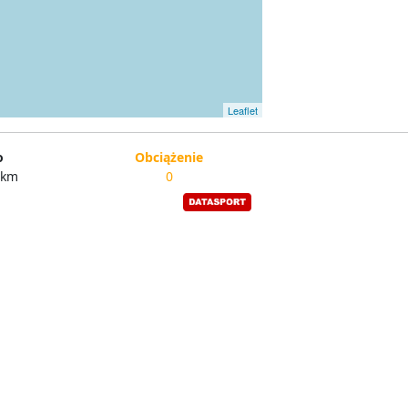
Leaflet
o
Obciążenie
/km
0