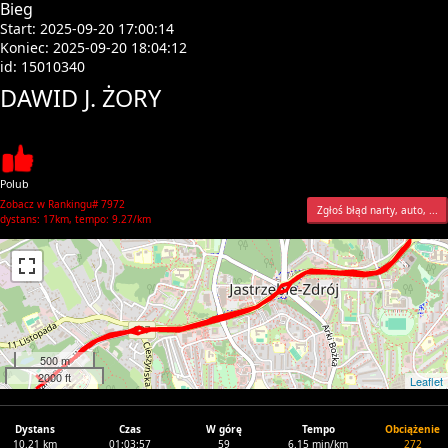
Bieg
Start: 2025-09-20 17:00:14
Koniec: 2025-09-20 18:04:12
id: 15010340
DAWID J. ŻORY
Polub
Zobacz w Rankingu# 7972
Zgłoś błąd narty, auto, ...
dystans: 17km, tempo: 9.27/km
500 m
2000 ft
Leaflet
Dystans
Czas
W górę
Tempo
Obciążenie
10.21 km
01:03:57
59
6.15 min/km
272