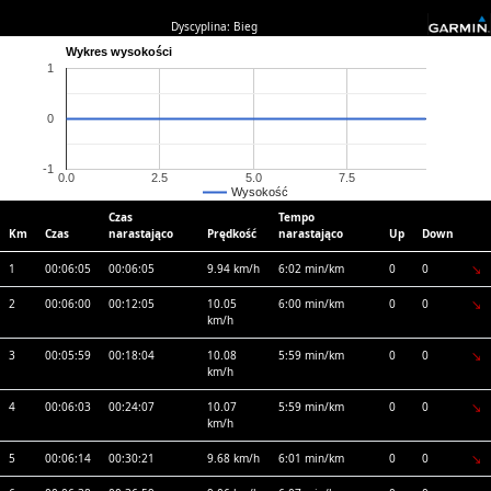
Dyscyplina: Bieg
Wykres wysokości
1
0
-1
0.0
2.5
5.0
7.5
Wysokość
Czas
Tempo
Km
Czas
narastająco
Prędkość
narastająco
Up
Down
1
00:06:05
00:06:05
9.94 km/h
6:02 min/km
0
0
2
00:06:00
00:12:05
10.05
6:00 min/km
0
0
km/h
3
00:05:59
00:18:04
10.08
5:59 min/km
0
0
km/h
4
00:06:03
00:24:07
10.07
5:59 min/km
0
0
km/h
5
00:06:14
00:30:21
9.68 km/h
6:01 min/km
0
0