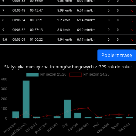
6
00:06:38
00:36:59
9.06 km/h
6:07 min/km
0
0
7
00:06:48
00:43:47
8.99 km/h
6:01 min/km
0
0
8
00:06:34
00:50:21
9.2 km/h
6:14 min/km
0
0
9
00:06:52
00:57:13
8.8 km/h
6:19 min/km
0
0
9.6
00:03:09
01:00:22
9.94 km/h
6:17 min/km
0
0
Pobierz trasę
Statystyka miesięczna treningów biegowych z GPS rok do roku: