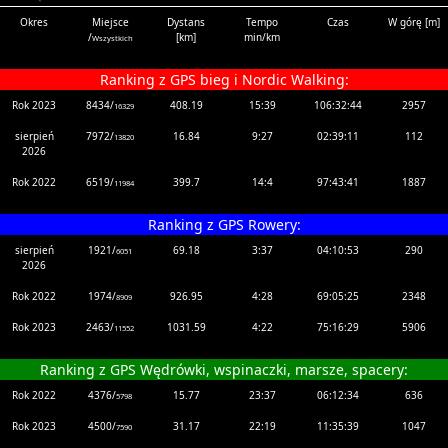
Okres
Miejsce
Dystans
Tempo
Czas
W górę [m]
/
[km]
min/km
Wszystkich
Ranking z GPS bieg i Nordic Walking:
Rok 2023
8434/
408.19
15:39
106:32:44
2957
16329
sierpień
7972/
16.84
9:27
02:39:11
112
13820
2026
Rok 2022
6519/
399.7
14:4
97:43:41
1887
11984
Ranking z GPS Rowery:
sierpień
1921/
69.18
3:37
04:10:53
290
6051
2026
Rok 2022
1974/
926.95
4:28
69:05:25
2348
8909
Rok 2023
2463/
1031.59
4:22
75:16:29
5906
11552
Ranking z GPS Wędrówki, wspinaczki, marsze, spacery:
Rok 2022
4376/
15.77
23:37
06:12:34
636
5798
Rok 2023
4500/
31.17
22:19
11:35:39
1047
7590