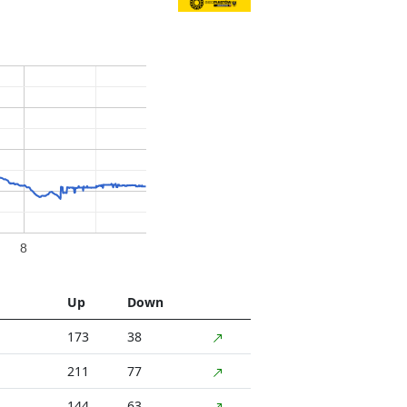
8
Up
Down
173
38
211
77
144
63