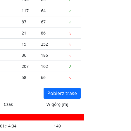
117
64
87
67
21
86
15
252
36
186
207
162
58
66
Pobierz trasę
Czas
W górę [m]
01:14:34
149