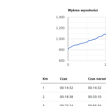
Wykres wysokości
1,400
1,200
1,000
800
600
0
Km
Czas
Czas naras
1
00:14:32
00:14:32
2
00:18:38
00:33:10
3
00:23:24
00:56:34