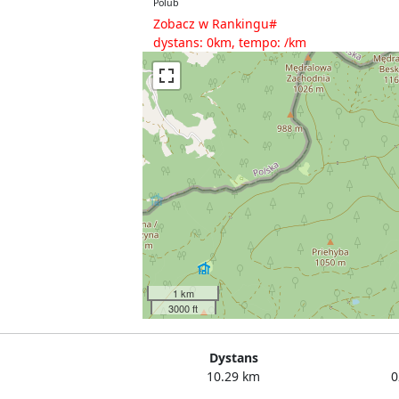
Polub
Zobacz w Rankingu#
dystans: 0km, tempo: /km
1 km
3000 ft
Dystans
10.29 km
0