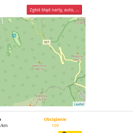
Zgłoś błąd narty, auto, ...
Leaflet
o
Obciążenie
n/km
109