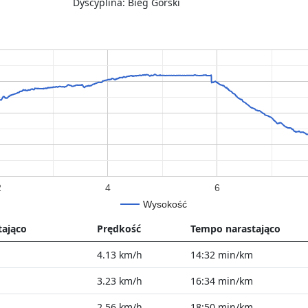
Dyscyplina: Bieg Górski
2
4
6
Wysokość
tająco
Prędkość
Tempo narastająco
4.13 km/h
14:32 min/km
3.23 km/h
16:34 min/km
2.56 km/h
18:50 min/km