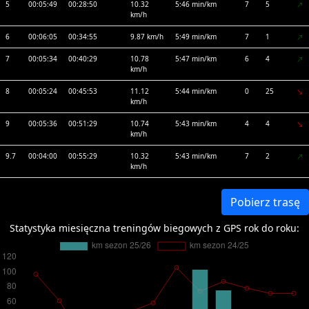
5
00:05:49
00:28:50
10.32
5:46 min/km
7
5
km/h
6
00:06:05
00:34:55
9.87 km/h
5:49 min/km
7
1
7
00:05:34
00:40:29
10.78
5:47 min/km
6
4
km/h
8
00:05:24
00:45:53
11.12
5:44 min/km
0
25
km/h
9
00:05:36
00:51:29
10.74
5:43 min/km
4
4
km/h
9.7
00:04:00
00:55:29
10.32
5:43 min/km
7
2
km/h
Pobierz trasę
Statystyka miesięczna treningów biegowych z GPS rok do roku: