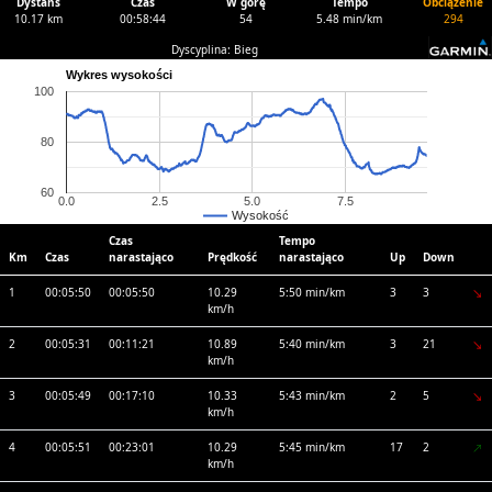
Dystans
Czas
W górę
Tempo
Obciążenie
10.17 km
00:58:44
54
5.48 min/km
294
Dyscyplina: Bieg
Wykres wysokości
100
80
60
0.0
2.5
5.0
7.5
Wysokość
Czas
Tempo
Km
Czas
narastająco
Prędkość
narastająco
Up
Down
1
00:05:50
00:05:50
10.29
5:50 min/km
3
3
km/h
2
00:05:31
00:11:21
10.89
5:40 min/km
3
21
km/h
3
00:05:49
00:17:10
10.33
5:43 min/km
2
5
km/h
4
00:05:51
00:23:01
10.29
5:45 min/km
17
2
km/h