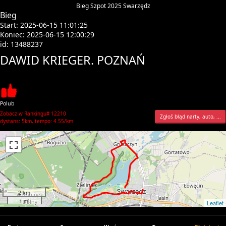
Bieg Szpot 2025 Swarzędz
Bieg
Start: 2025-06-15 11:01:25
Koniec: 2025-06-15 12:00:29
id: 13488237
DAWID KRIEGER. POZNAŃ
Polub
Zobacz w Rankingu# 12210
Zgłoś błąd narty, auto, ...
dystans: 5km, tempo: 4.55/km
2 km
1 mi
Leaflet