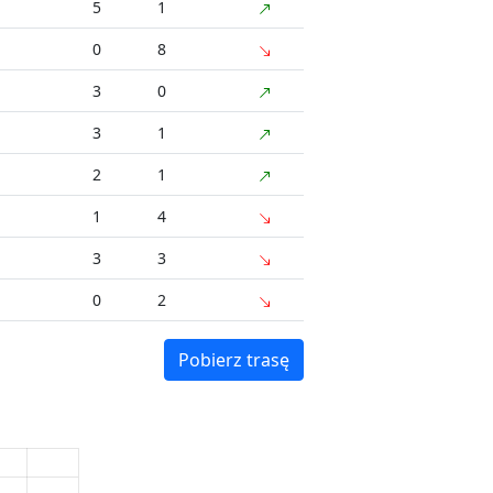
5
1
0
8
3
0
3
1
2
1
1
4
3
3
0
2
Pobierz trasę