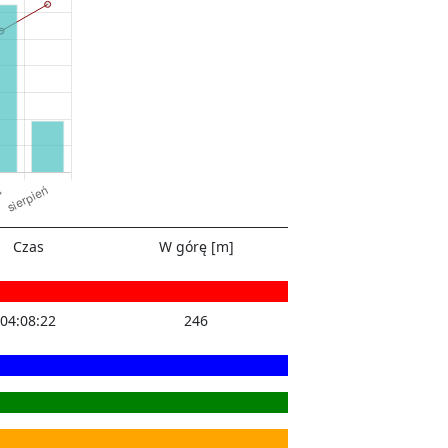
Czas
W górę [m]
04:08:22
246