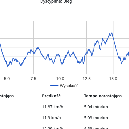
Dyscyplina: Bieg
5.0
7.5
10.0
12.5
15.0
Wysokość
stająco
Prędkość
Tempo narastająco
11.87 km/h
5:04 min/km
11.9 km/h
5:03 min/km
12.29 km/h
4:59 min/km