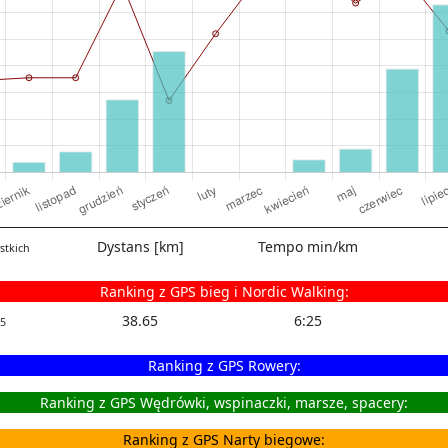
Dystans [km]
Tempo min/km
stkich
Ranking z GPS bieg i Nordic Walking:
38.65
6:25
5
Ranking z GPS Rowery:
Ranking z GPS Wędrówki, wspinaczki, marsze, spacery:
Ranking z GPS Narty biegowe: