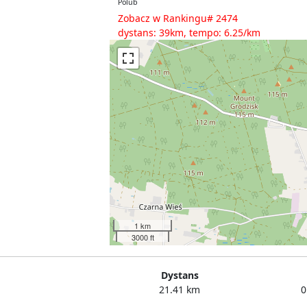
Polub
Zobacz w Rankingu# 2474
dystans: 39km, tempo: 6.25/km
1 km
3000 ft
Dystans
21.41 km
0