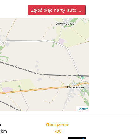
Zgłoś błąd narty, auto, ...
Leaflet
o
Obciążenie
/km
700