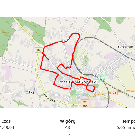
Czas
W górę
Temp
1:49:04
48
5.05 min