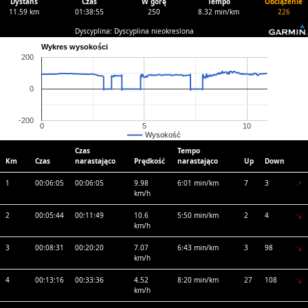
Dystans
Czas
W górę
Tempo
Obciążenie
11.59 km
01:38:55
250
8.32 min/km
226
Dyscyplina: Dyscyplina nieokreslona
Wykres wysokości
200
0
-200
0
5
10
Wysokość
Czas
Tempo
Km
Czas
narastająco
Prędkość
narastająco
Up
Down
1
00:06:05
00:06:05
9.98
6:01 min/km
7
3
km/h
2
00:05:44
00:11:49
10.6
5:50 min/km
2
4
km/h
3
00:08:31
00:20:20
7.07
6:43 min/km
3
98
km/h
4
00:13:16
00:33:36
4.52
8:20 min/km
27
108
km/h