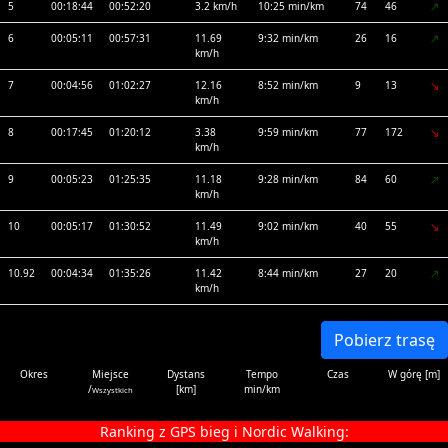
5
00:18:44
00:52:20
3.2 km/h
10:25 min/km
74
46
6
00:05:11
00:57:31
11.69
9:32 min/km
26
16
km/h
7
00:04:56
01:02:27
12.16
8:52 min/km
9
13
km/h
8
00:17:45
01:20:12
3.38
9:59 min/km
77
172
km/h
9
00:05:23
01:25:35
11.18
9:28 min/km
84
60
km/h
10
00:05:17
01:30:52
11.49
9:02 min/km
40
55
km/h
10.92
00:04:34
01:35:26
11.42
8:44 min/km
27
20
km/h
Pobierz trasę
Okres
Miejsce
Dystans
Tempo
Czas
W górę [m]
/
[km]
min/km
Wszystkich
Ranking z GPS bieg i Nordic Walking: