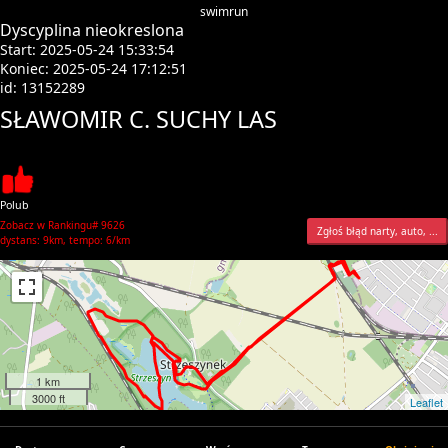
swimrun
Dyscyplina nieokreslona
Start: 2025-05-24 15:33:54
Koniec: 2025-05-24 17:12:51
id: 13152289
SŁAWOMIR C. SUCHY LAS
Polub
Zobacz w Rankingu# 9626
Zgłoś błąd narty, auto, ...
dystans: 9km, tempo: 6/km
1 km
3000 ft
Leaflet