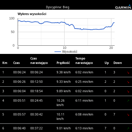
Dyscyplina: Bieg
Wykres wysokości
100
50
0
0
10
20
Wysokość
Czas
Tempo
Km
Czas
narastająco
Prędkość
narastająco
Up
Down
1
00:06:24
00:06:24
9.38 km/h
6:02 min/km
1
3
2
00:06:26
00:12:50
9.33 km/h
6:25 min/km
2
2
3
00:06:04
00:18:54
9.89 km/h
6:02 min/km
0
2
4
00:05:51
00:24:45
10.26
6:11 min/km
1
0
km/h
5
00:05:57
00:30:42
10.11
6:08 min/km
0
7
km/h
6
00:06:40
00:37:22
9.01 km/h
6:13 min/km
7
0