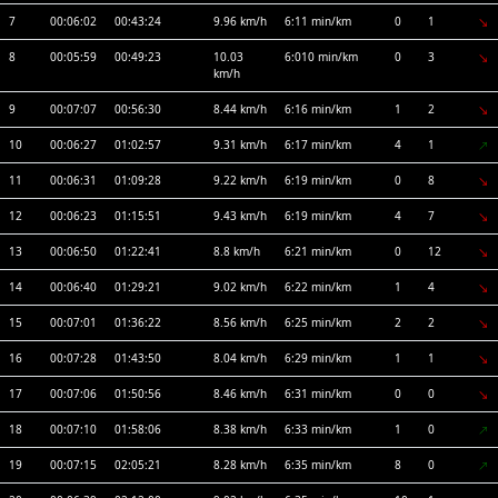
7
00:06:02
00:43:24
9.96 km/h
6:11 min/km
0
1
8
00:05:59
00:49:23
10.03
6:010 min/km
0
3
km/h
9
00:07:07
00:56:30
8.44 km/h
6:16 min/km
1
2
10
00:06:27
01:02:57
9.31 km/h
6:17 min/km
4
1
11
00:06:31
01:09:28
9.22 km/h
6:19 min/km
0
8
12
00:06:23
01:15:51
9.43 km/h
6:19 min/km
4
7
13
00:06:50
01:22:41
8.8 km/h
6:21 min/km
0
12
14
00:06:40
01:29:21
9.02 km/h
6:22 min/km
1
4
15
00:07:01
01:36:22
8.56 km/h
6:25 min/km
2
2
16
00:07:28
01:43:50
8.04 km/h
6:29 min/km
1
1
17
00:07:06
01:50:56
8.46 km/h
6:31 min/km
0
0
18
00:07:10
01:58:06
8.38 km/h
6:33 min/km
1
0
19
00:07:15
02:05:21
8.28 km/h
6:35 min/km
8
0