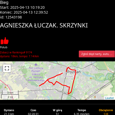
Bieg
Start: 2025-04-13 10:19:20
Koniec: 2025-04-13 12:39:52
id: 12543198
AGNIESZKA ŁUCZAK. SKRZYNKI
Polub
Zobacz w Rankingu# 9174
Zgłoś błąd narty, auto, ...
dystans: 18km, tempo: 7.14/km
3 km
2 mi
Leaflet
Dystans
Czas
W górę
Tempo
Obciążenie
21.3 km
02:20:31
51
6.35 min/km
538