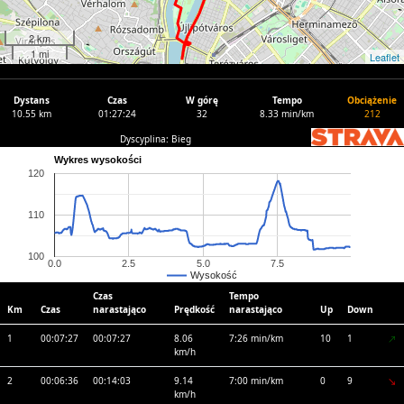
2 km
1 mi
Leaflet
Dystans
Czas
W górę
Tempo
Obciążenie
10.55 km
01:27:24
32
8.33 min/km
212
Dyscyplina: Bieg
Wykres wysokości
120
110
100
0.0
2.5
5.0
7.5
Wysokość
Czas
Tempo
Km
Czas
narastająco
Prędkość
narastająco
Up
Down
1
00:07:27
00:07:27
8.06
7:26 min/km
10
1
km/h
2
00:06:36
00:14:03
9.14
7:00 min/km
0
9
km/h