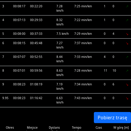
3
00:08:17
00:22:20
7.28
7:25 min/km
1
0
km/h
4
00:07:13
00:29:33
8.32
7:22 min/km
1
0
km/h
5
00:08:00
00:37:33
7.5 km/h
7:29 min/km
0
4
6
00:08:15
00:45:48
7.27
7:37 min/km
0
0
km/h
7
00:07:07
00:52:55
8.44
7:33 min/km
4
0
km/h
8
00:07:01
00:59:56
8.63
7:28 min/km
11
10
km/h
9
00:08:23
01:08:19
7.19
7:34 min/km
0
6
km/h
9.95
00:08:23
01:16:42
6.63
7:43 min/km
0
0
km/h
Pobierz trasę
Okres
Miejsce
Dystans
Tempo
Czas
W górę [m]