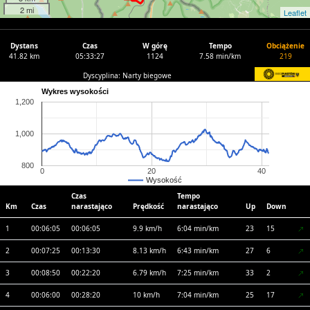
2 mi
Leaflet
Dystans
Czas
W górę
Tempo
Obciążenie
41.82 km
05:33:27
1124
7.58 min/km
219
Dyscyplina: Narty biegowe
Wykres wysokości
1,200
1,000
800
0
20
40
Wysokość
Czas
Tempo
Km
Czas
narastająco
Prędkość
narastająco
Up
Down
1
00:06:05
00:06:05
9.9 km/h
6:04 min/km
23
15
2
00:07:25
00:13:30
8.13 km/h
6:43 min/km
27
6
3
00:08:50
00:22:20
6.79 km/h
7:25 min/km
33
2
4
00:06:00
00:28:20
10 km/h
7:04 min/km
25
17