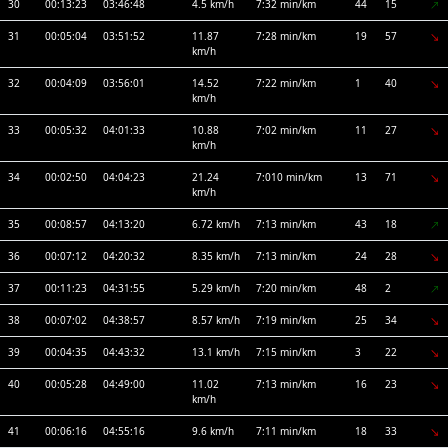
30
00:13:23
03:46:48
4.5 km/h
7:32 min/km
44
15
31
00:05:04
03:51:52
11.87
7:28 min/km
19
57
km/h
32
00:04:09
03:56:01
14.52
7:22 min/km
1
40
km/h
33
00:05:32
04:01:33
10.88
7:02 min/km
11
27
km/h
34
00:02:50
04:04:23
21.24
7:010 min/km
13
71
km/h
35
00:08:57
04:13:20
6.72 km/h
7:13 min/km
43
18
36
00:07:12
04:20:32
8.35 km/h
7:13 min/km
24
28
37
00:11:23
04:31:55
5.29 km/h
7:20 min/km
48
2
38
00:07:02
04:38:57
8.57 km/h
7:19 min/km
25
34
39
00:04:35
04:43:32
13.1 km/h
7:15 min/km
3
22
40
00:05:28
04:49:00
11.02
7:13 min/km
16
23
km/h
41
00:06:16
04:55:16
9.6 km/h
7:11 min/km
18
33