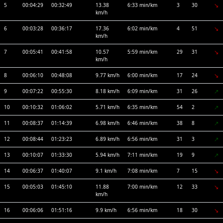
5
00:04:29
00:32:49
13.38
6:33 min/km
3
30
km/h
6
00:03:28
00:36:17
17.36
6:02 min/km
4
51
km/h
7
00:05:41
00:41:58
10.57
5:59 min/km
29
31
km/h
8
00:06:10
00:48:08
9.77 km/h
6:00 min/km
17
24
9
00:07:22
00:55:30
8.18 km/h
6:09 min/km
31
26
10
00:10:32
01:06:02
5.71 km/h
6:35 min/km
54
2
11
00:08:37
01:14:39
6.98 km/h
6:46 min/km
38
8
12
00:08:44
01:23:23
6.89 km/h
6:56 min/km
31
3
13
00:10:07
01:33:30
5.94 km/h
7:11 min/km
19
9
14
00:06:37
01:40:07
9.1 km/h
7:08 min/km
7
15
15
00:05:03
01:45:10
11.88
7:00 min/km
12
33
km/h
16
00:06:06
01:51:16
9.9 km/h
6:56 min/km
18
30