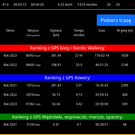
41.6
00:03:13
04:58:29
9.25 km/h
7:010 min/km
20
29
Pobierz trasę
Okres
Miejsce
Dystans
Tempo
Czas
W górę [m]
/
[km]
min/km
Wszystkich
Ranking z GPS bieg i Nordic Walking:
Rok 2023
8695/
381.49
27:41
176:02:14
7639
16329
Rok 2022
9468/
108.81
25:5
46:51:25
2146
11984
Ranking z GPS Rowery:
Rok 2021
1972/
281.83
3:31
16:35:43
2395
6556
Rok 2022
6974/
56.15
4:15
03:59:33
368
8909
Rok 2023
9106/
56.66
3:42
03:30:09
339
11552
Ranking z GPS Wędrówki, wspinaczki, marsze, spacery:
Rok 2021
3159/
6.91
4:1
00:28:51
48
3962