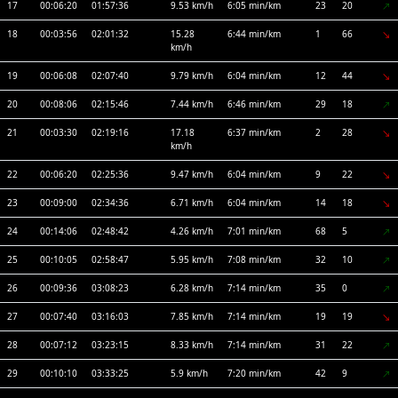
17
00:06:20
01:57:36
9.53 km/h
6:05 min/km
23
20
18
00:03:56
02:01:32
15.28
6:44 min/km
1
66
km/h
19
00:06:08
02:07:40
9.79 km/h
6:04 min/km
12
44
20
00:08:06
02:15:46
7.44 km/h
6:46 min/km
29
18
21
00:03:30
02:19:16
17.18
6:37 min/km
2
28
km/h
22
00:06:20
02:25:36
9.47 km/h
6:04 min/km
9
22
23
00:09:00
02:34:36
6.71 km/h
6:04 min/km
14
18
24
00:14:06
02:48:42
4.26 km/h
7:01 min/km
68
5
25
00:10:05
02:58:47
5.95 km/h
7:08 min/km
32
10
26
00:09:36
03:08:23
6.28 km/h
7:14 min/km
35
0
27
00:07:40
03:16:03
7.85 km/h
7:14 min/km
19
19
28
00:07:12
03:23:15
8.33 km/h
7:14 min/km
31
22
29
00:10:10
03:33:25
5.9 km/h
7:20 min/km
42
9