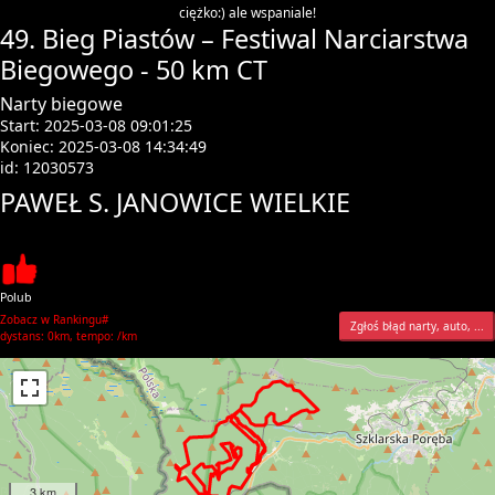
ciężko:) ale wspaniale!
49. Bieg Piastów – Festiwal Narciarstwa
Biegowego - 50 km CT
Narty biegowe
Start: 2025-03-08 09:01:25
Koniec: 2025-03-08 14:34:49
id: 12030573
PAWEŁ S. JANOWICE WIELKIE
Polub
Zobacz w Rankingu#
Zgłoś błąd narty, auto, ...
dystans: 0km, tempo: /km
3 km