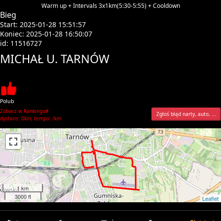
Warm up + Intervals 3x1km(5:30-5:55) + Cooldown
Bieg
Start: 2025-01-28 15:51:57
Koniec: 2025-01-28 16:50:07
id: 11516727
MICHAŁ U. TARNÓW
Polub
Zobacz w Rankingu#
Zgłoś błąd narty, auto, ...
dystans: 0km, tempo: /km
1 km
3000 ft
Leaflet