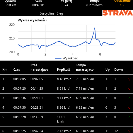
Dystans
Czas
W górę
Tempo
Obciążenie
6.98 km
00:49:01
24
8.2 min/km
166
Dyscyplina: Bieg
Wykres wysokości
220
210
200
0
2
4
6
Wysokość
Czas
Tempo
Km
Czas
narastająco
Prędkość
narastająco
Up
Down
1
00:07:05
00:07:05
8.48 km/h
7:05 min/km
1
1
2
00:07:20
00:14:25
8.21 km/h
7:11 min/km
1
2
3
00:06:36
00:21:01
9.11 km/h
6:59 min/km
3
0
4
00:07:30
00:28:31
8.96 km/h
6:55 min/km
0
3
5
00:05:28
00:33:59
11.01
6:38 min/km
3
0
km/h
6
00:08:25
00:42:24
7.13 km/h
6:55 min/km
11
12