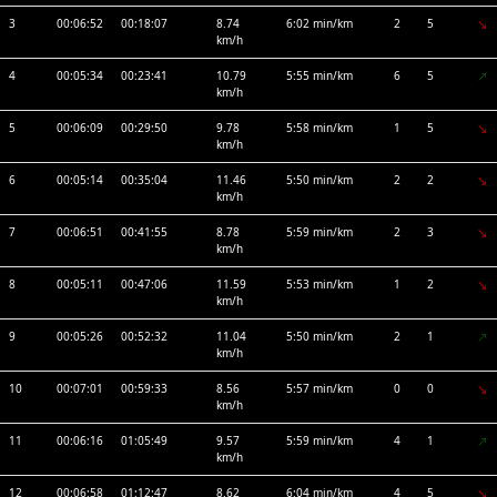
3
00:06:52
00:18:07
8.74
6:02 min/km
2
5
km/h
4
00:05:34
00:23:41
10.79
5:55 min/km
6
5
km/h
5
00:06:09
00:29:50
9.78
5:58 min/km
1
5
km/h
6
00:05:14
00:35:04
11.46
5:50 min/km
2
2
km/h
7
00:06:51
00:41:55
8.78
5:59 min/km
2
3
km/h
8
00:05:11
00:47:06
11.59
5:53 min/km
1
2
km/h
9
00:05:26
00:52:32
11.04
5:50 min/km
2
1
km/h
10
00:07:01
00:59:33
8.56
5:57 min/km
0
0
km/h
11
00:06:16
01:05:49
9.57
5:59 min/km
4
1
km/h
12
00:06:58
01:12:47
8.62
6:04 min/km
4
5