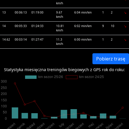
km/h
13
00:06:13
01:19:00
9.67
6:04 min/km
1
2
km/h
14
00:05:33
01:24:33
10.81
6:02 min/km
9
10
km/h
14.62
00:03:14
01:27:47
11.3
6:00 min/km
1
2
km/h
Pobierz trasę
Statystyka miesięczna treningów biegowych z GPS rok do roku: