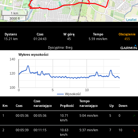
1 km
3000 ft
Leaflet
Dystans
Czas
W górę
Tempo
Obciążenie
15.21 km
01:24:43
45
5.59 min/km
455
Dyscyplina: Bieg
Wykres wysokości
140
120
100
0
5
10
Wysokość
Czas
Tempo
Km
Czas
narastająco
Prędkość
narastająco
Up
Down
1
00:05:36
00:05:36
10.71
5:04 min/km
5
0
km/h
2
00:05:39
00:11:15
10.63
5:37 min/km
7
10
km/h