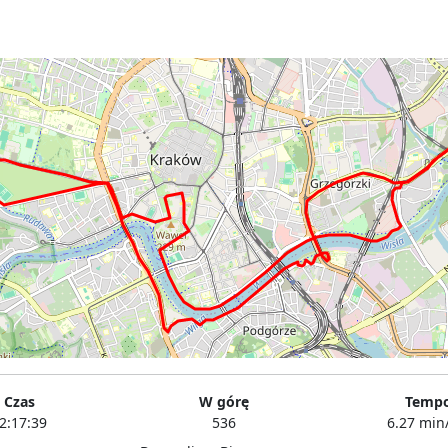
Czas
W górę
Temp
2:17:39
536
6.27 min