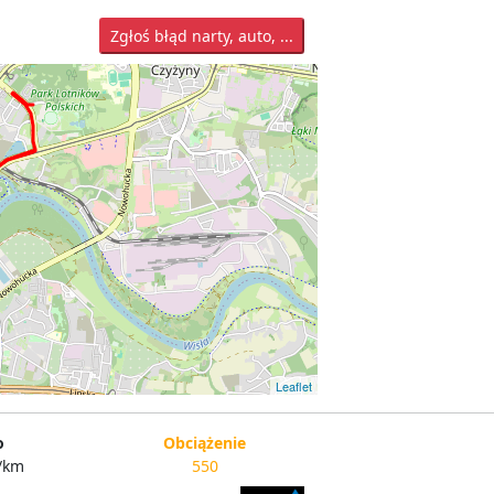
Zgłoś błąd narty, auto, ...
Leaflet
o
Obciążenie
/km
550