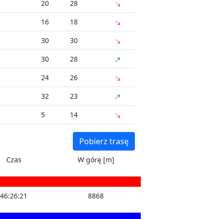
20
28
16
18
30
30
30
28
24
26
32
23
5
14
Pobierz trasę
Czas
W górę [m]
46:26:21
8868