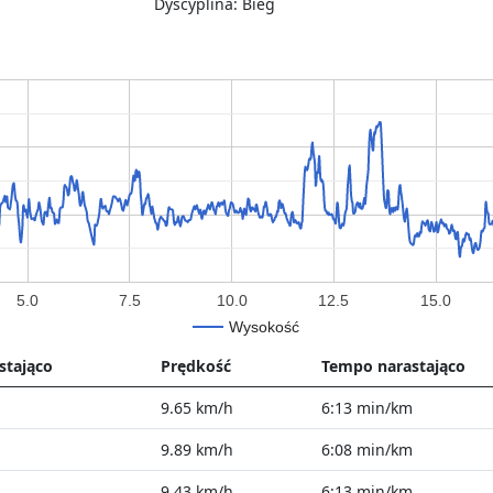
Dyscyplina: Bieg
5.0
7.5
10.0
12.5
15.0
Wysokość
stająco
Prędkość
Tempo narastająco
9.65 km/h
6:13 min/km
9.89 km/h
6:08 min/km
9.43 km/h
6:13 min/km