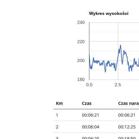
Wykres wysokości
240
220
200
180
0.0
2.5
Km
Czas
Czas nara
1
00:06:21
00:06:21
2
00:06:04
00:12:25
3
00:06:25
00:18:50