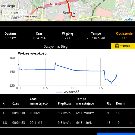
1 km
3000 ft
Leaflet
Dystans
Czas
W górę
Tempo
Obciążenie
5.32 km
00:41:54
271
7.52 min/km
112
Dyscyplina: Bieg
Wykres wysokości
160
140
120
0.0
0.5
1.0
1.5
Wysokość
Czas
Tempo
Km
Czas
narastająco
Prędkość
narastająco
Up
Down
1
00:06:18
00:06:18
9.7 km/h
6:11 min/km
9
18
1.8
00:04:53
00:11:11
9.6 km/h
6:13 min/km
13
19