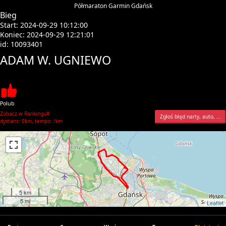
Półmaraton Garmin Gdańsk
Bieg
Start: 2024-09-29 10:12:00
Koniec: 2024-09-29 12:21:01
id: 10093401
ADAM W. UGNIEWO
Polub
Zobacz w Rankingu#
Zgłoś błąd narty, auto, ...
dystans: 0km, tempo: /km
5 km
5 mi
Leaflet