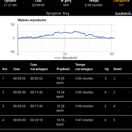
Dystans
Czas
W górę
Tempo
Obciążenie
21.21 km
02:09:00
694
6.04 min/km
581
Dyscyplina: Bieg
Wykres wysokości
50
0
-50
0
10
20
Wysokość
Czas
Tempo
Km
Czas
narastająco
Prędkość
narastająco
Up
Down
1
00:05:53
00:05:53
10.35
5:05 min/km
3
2
km/h
2
00:05:49
00:11:42
10.34
5:05 min/km
6
2
km/h
3
00:05:53
00:17:35
10.28
5:49 min/km
2
4
km/h
4
00:05:43
00:23:18
10.55
5:47 min/km
6
5
km/h