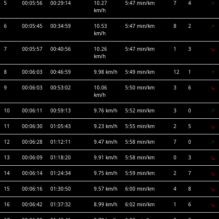
5
00:05:56
00:29:14
10.27
5:47 min/km
7
4
km/h
6
00:05:45
00:34:59
10.53
5:47 min/km
8
2
km/h
7
00:05:57
00:40:56
10.26
5:47 min/km
1
3
km/h
8
00:06:03
00:46:59
9.98 km/h
5:49 min/km
12
1
9
00:06:03
00:53:02
10.06
5:50 min/km
3
6
km/h
10
00:06:11
00:59:13
9.76 km/h
5:52 min/km
3
0
11
00:06:30
01:05:43
9.23 km/h
5:55 min/km
2
5
12
00:06:28
01:12:11
9.47 km/h
5:58 min/km
7
0
13
00:06:09
01:18:20
9.91 km/h
5:58 min/km
0
3
14
00:06:14
01:24:34
9.75 km/h
5:59 min/km
2
7
15
00:06:16
01:30:50
9.57 km/h
6:00 min/km
4
8
16
00:06:42
01:37:32
8.99 km/h
6:02 min/km
1
6