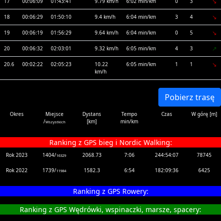
17
00:06:09
01:43:41
9.79 km/h
6:02 min/km
0
3
18
00:06:29
01:50:10
9.4 km/h
6:04 min/km
3
4
19
00:06:19
01:56:29
9.64 km/h
6:04 min/km
0
5
20
00:06:32
02:03:01
9.32 km/h
6:05 min/km
4
3
20.6
00:02:22
02:05:23
10.22
6:05 min/km
1
1
km/h
Pobierz trasę
Okres
Miejsce
Dystans
Tempo
Czas
W górę [m]
/
[km]
min/km
Wszystkich
Ranking z GPS bieg i Nordic Walking:
Rok 2023
1404/
2068.73
7:06
244:54:07
78745
16329
Rok 2022
1739/
1582.3
6:54
182:09:36
6425
11984
Ranking z GPS Rowery:
Ranking z GPS Wędrówki, wspinaczki, marsze, spacery: