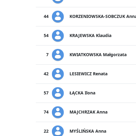
KORZENIOWSKA-SOBCZUK Ann
44
KRAJEWSKA Klaudia
54
KWIATKOWSKA Małgorzata
7
LESIEWICZ Renata
42
ŁĄCKA Ilona
57
MAJCHRZAK Anna
74
MYŚLIŃSKA Anna
22