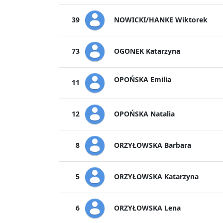
NOWICKI/HANKE Wiktorek
39
OGONEK Katarzyna
73
OPOŃSKA Emilia
11
OPOŃSKA Natalia
12
ORZYŁOWSKA Barbara
8
ORZYŁOWSKA Katarzyna
5
ORZYŁOWSKA Lena
6