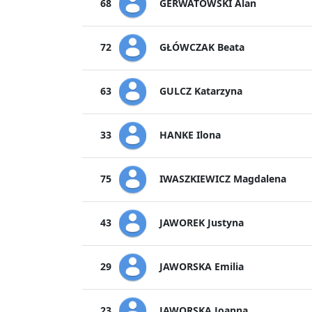
GERWATOWSKI Alan
68
GŁÓWCZAK Beata
72
GULCZ Katarzyna
63
HANKE Ilona
33
IWASZKIEWICZ Magdalena
75
JAWOREK Justyna
43
JAWORSKA Emilia
29
JAWORSKA Joanna
23