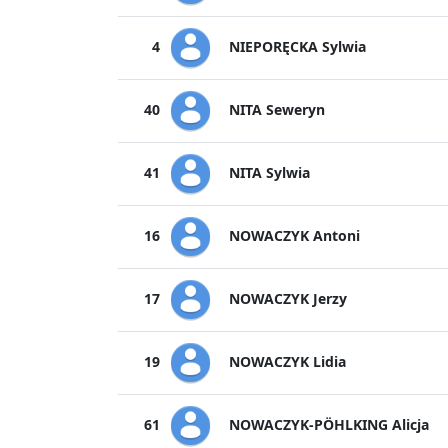
NIEPORĘCKA Sylwia
4
NITA Seweryn
40
NITA Sylwia
41
NOWACZYK Antoni
16
NOWACZYK Jerzy
17
NOWACZYK Lidia
19
NOWACZYK-PÖHLKING Alicja
61