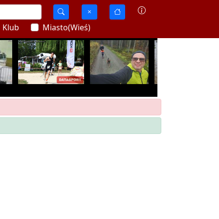
Klub
Miasto(Wieś)