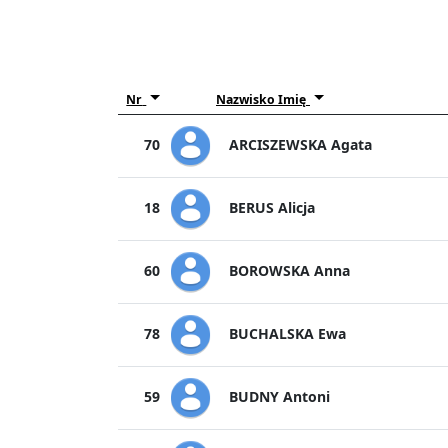
Nr
Nazwisko Imię
ARCISZEWSKA Agata
70
BERUS Alicja
18
BOROWSKA Anna
60
BUCHALSKA Ewa
78
BUDNY Antoni
59