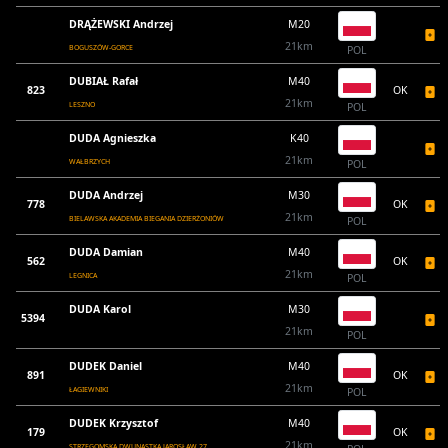
DRĄŻEWSKI Andrzej
M20
21km
BOGUSZÓW-GORCE
POL
DUBIAŁ Rafał
M40
823
OK
21km
LESZNO
POL
DUDA Agnieszka
K40
21km
WAŁBRZYCH
POL
DUDA Andrzej
M30
778
OK
21km
BIELAWSKA AKADEMIA BIEGANIA DZIERŻONIÓW
POL
DUDA Damian
M40
562
OK
21km
LEGNICA
POL
DUDA Karol
M30
5394
21km
POL
DUDEK Daniel
M40
891
OK
21km
ŁAGIEWNIKI
POL
DUDEK Krzysztof
M40
179
OK
21km
STRZEGOMSKA DWUNASTKA JAROSŁAW 27