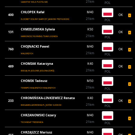
21km
SAMOTNY WILK PUSTELNIK
POL
CHŁOPEK Rafał
M40
400
OK
21km
ELDORET DOLINY BARYCZY JANKOW PRZYGODZKI
POL
CHMIELEWSKA Sylwia
K50
131
OK
21km
KARKONOSZ RUNNING TEAM LEGNICA
POL
CHOJNACKI Pawel
M40
760
OK
21km
WALBRZYCH
POL
CHOMIAK Katarzyna
K40
489
OK
21km
BIEGAJ W JEDLINIE JEDLINA-ZDRÓJ
POL
CHOMIK Tadeusz
M50
21km
TEMMPO WAŁBRZYCH WAŁBRZYCH
POL
CHROMIŃSKA-LINKIEWICZ Renata
K40
233
OK
21km
BIEGAMDLAZDROWIA.PL JEŻÓW SUDECKI
POL
CHRZANOWSKI Cezary
M40
21km
TECHNISAT TRZEBNICA
POL
CHRZĄSZCZ Mariusz
M40