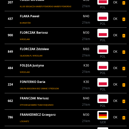
207
OK
21km
KLUB BIEGACZA KAMIEŃ POMORSKI KAMIEŃ POMORSKI
POL
FLAKA Paweł
M40
437
OK
21km
BURKATÓW
POL
FLORCZAK Bartosz
M30
900
OK
21km
WROCŁAW
POL
FLORCZAK Zdzisław
M60
849
OK
21km
SIŁAOGRA.PL WROCŁAW
POL
FOLĘGA Justyna
K30
484
OK
21km
WROCŁAW
POL
FONFERKO Daria
K30
224
OK
21km
GRUPA BIEGOWA BEZ GRANIC STRZEGOM
POL
FRANCZAK Mariusz
M40
662
OK
21km
DTR BIEGA/MARIO TEAM KSIĘGINICE
POL
FRANKIEWICZ Grzegorz
M30
786
OK
21km
LÖCKNITZ
GER