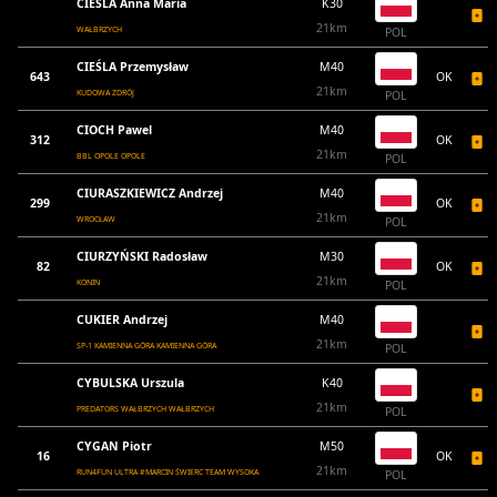
CIEŚLA Anna Maria
K30
21km
WAŁBRZYCH
POL
CIEŚLA Przemysław
M40
643
OK
21km
KUDOWA ZDRÓJ
POL
CIOCH Pawel
M40
312
OK
21km
BBL OPOLE OPOLE
POL
CIURASZKIEWICZ Andrzej
M40
299
OK
21km
WROCŁAW
POL
CIURZYŃSKI Radosław
M30
82
OK
21km
KONIN
POL
CUKIER Andrzej
M40
21km
SP-1 KAMIENNA GÓRA KAMIENNA GÓRA
POL
CYBULSKA Urszula
K40
21km
PREDATORS WAŁBRZYCH WAŁBRZYCH
POL
CYGAN Piotr
M50
16
OK
21km
RUN4FUN ULTRA #MARCIN ŚWIERC TEAM WYSOKA
POL