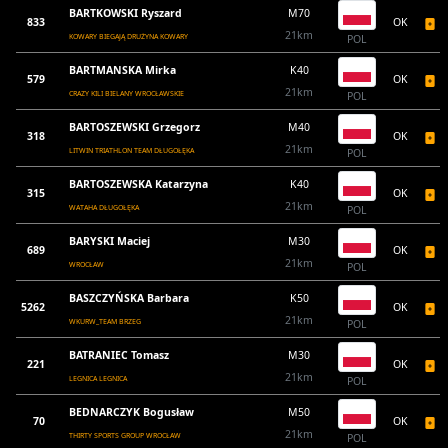
BARTKOWSKI Ryszard
M70
833
OK
21km
KOWARY BIEGAJĄ DRUŻYNA KOWARY
POL
BARTMANSKA Mirka
K40
579
OK
21km
CRAZY KILI BIELANY WROCŁAWSKIE
POL
BARTOSZEWSKI Grzegorz
M40
318
OK
21km
LITWIN TRIATHLON TEAM DŁUGOŁĘKA
POL
BARTOSZEWSKA Katarzyna
K40
315
OK
21km
WATAHA DŁUGOŁĘKA
POL
BARYSKI Maciej
M30
689
OK
21km
WROCŁAW
POL
BASZCZYŃSKA Barbara
K50
5262
OK
21km
WKURW_TEAM BRZEG
POL
BATRANIEC Tomasz
M30
221
OK
21km
LEGNICA LEGNICA
POL
BEDNARCZYK Bogusław
M50
70
OK
21km
THIRTY SPORTS GROUP WROCŁAW
POL