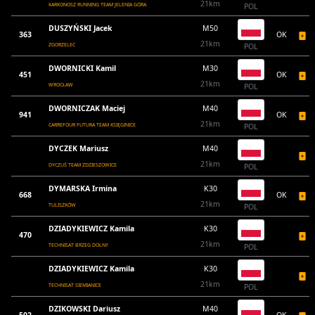
21km
KARKONOSZ RUNNING TEAM JELENIA GÓRA
POL
DUSZYŃSKI Jacek
M50
363
OK
21km
ZGORZELEC
POL
DWORNICKI Kamil
M30
451
OK
21km
WROCŁAW
POL
DWORNICZAK Maciej
M40
941
OK
21km
CARREFOUR FUTURA TEAM KSIĘGINICE
POL
DYCZEK Mariusz
M40
21km
DYCZUŚ TEAM ZDZIESZOWICE
POL
DYMARSKA Irmina
K30
668
OK
21km
TULISZKÓW
POL
DZIADYKIEWICZ Kamila
K30
470
21km
TECHNISAT BRZEG DOLNY
POL
DZIADYKIEWICZ Kamila
K30
21km
TECHNISAT SIEMIANICE
POL
DZIKOWSKI Dariusz
M40