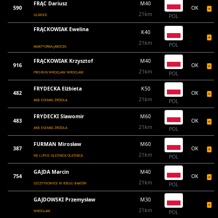
FRĄC Dariusz
M40
590
OK
21km
GLIWICE
POL
FRĄCKOWIAK Ewelina
K40
21km
POL
AMAT*ORKA JAROCIN
FRĄCKOWIAK Krzysztof
M40
916
OK
21km
PRO-RUN WROCŁAW WROCŁAW
POL
FRYDECKA Elżbieta
K50
482
OK
21km
AKB ESEMAS ŹRÓDŁA
POL
FRYDECKI Slawomir
M60
483
OK
21km
AKB ESEMAS ŹRÓDŁA
POL
FURMAN Mirosław
M60
387
OK
21km
KB LUPUS OLEŚNICA OLEŚNICA
POL
GAJDA Marcin
M40
754
OK
21km
SZCZYTKOWICE W BIEGU BĄKÓW
POL
GAJDOWSKI Przemysław
M30
21km
WROCŁAW
POL