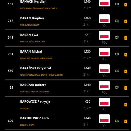
BANACH Kordian
M40
162
OK
21km
ROZBIEGANE MYSŁOWICE MYSŁOWICE
POL
BARAN Bogdan
M60
752
OK
21km
PRO-RUN WROCŁAW
POL
BARAN Ewa
K40
341
OK
21km
MARTON TEAM WROCŁAW
POL
BARAN Michal
M30
791
OK
21km
RONAL POLSKA RUN WAŁBRZYCH
POL
BARAŃSKI Krzysztof
M40
589
OK
21km
NADLEŚNICTWO WAŁBRZYCH JEDLINA-ZDRÓJ
POL
BARCZAK Robert
M40
55
OK
21km
RUN TEAM RYDZYNA RYDZYNA
POL
BAROWICZ Patrycja
K30
21km
LEGNICA
POL
BARTKIEWICZ Lech
M40
609
OK
21km
ZIELONA GÓRA
POL