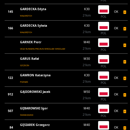
POL
GARDECKA Edyta
K30
145
OK
21km
WAŁBRZYCH
POL
GARDECKA Sylwia
K30
166
OK
21km
WAŁBRZYCH
POL
GARNEK Piotr
M40
21km
VEGE RUNNERS/PRO-RUN WROCŁAW WROCŁAW
POL
GARUS Rafał
M30
21km
SZCZECIN
POL
GAWRON Katarzyna
K30
122
OK
21km
POZNAŃ
POL
GĄSIOROWSKI Jacek
M50
912
OK
21km
POL
GĘBAROWSKI Igor
M40
507
OK
21km
ŚWIEBODZICE
POL
GĘSIAREK Grzegorz
M40
84
OK