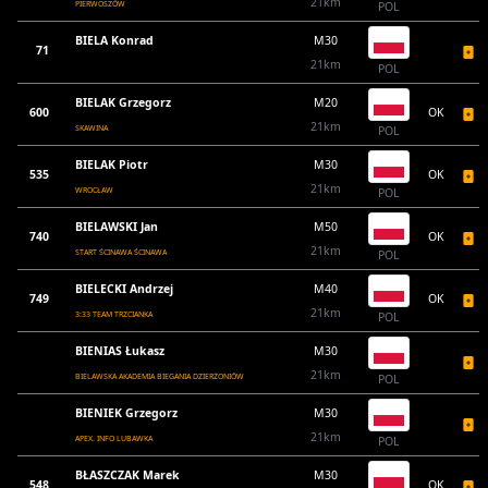
21km
PIERWOSZÓW
POL
BIELA Konrad
M30
71
21km
POL
BIELAK Grzegorz
M20
600
OK
21km
SKAWINA
POL
BIELAK Piotr
M30
535
OK
21km
WROCŁAW
POL
BIELAWSKI Jan
M50
740
OK
21km
START ŚCINAWA ŚCINAWA
POL
BIELECKI Andrzej
M40
749
OK
21km
3:33 TEAM TRZCIANKA
POL
BIENIAS Łukasz
M30
21km
BIELAWSKA AKADEMIA BIEGANIA DZIERŻONIÓW
POL
BIENIEK Grzegorz
M30
21km
APEX. INFO LUBAWKA
POL
BŁASZCZAK Marek
M30
548
OK