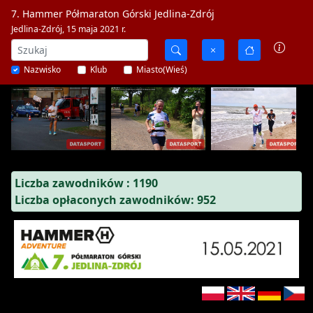
7. Hammer Półmaraton Górski Jedlina-Zdrój
Jedlina-Zdrój, 15 maja 2021 r.
Nazwisko
Klub
Miasto(Wieś)
Liczba zawodników : 1190
Liczba opłaconych zawodników: 952