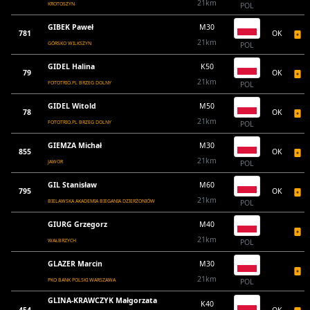
21km
KROTOSZYN
POL
GIBEK Paweł
M30
781
OK
21km
GÓRSKO WILKSZYN
POL
GIDEL Halina
K50
79
OK
21km
FOTOTRIO.PL BRZEG DOLNY
POL
GIDEL Witold
M50
78
OK
21km
FOTOTRIO.PL BRZEG DOLNY
POL
GIEMZA Michał
M30
855
OK
21km
JAWOR
POL
GIL Stanisław
M60
795
OK
21km
BIELAWSKA AKADEMIA BIEGANIA DZIERŻONIÓW
POL
GIURG Grzegorz
M40
21km
WAŁBRZYCH
POL
GLAZER Marcin
M30
21km
PKO BANK POLSKI WARSZAWA
POL
GLINA-KRAWCZYK Małgorzata
K40