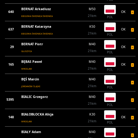
BERNAT Arkadiusz
M50
640
OK
21km
BIEGOWA ŚWIDNICA ŚWIDNICA
POL
BERNAT Katarzyna
K50
637
OK
21km
BIEGOWA ŚWIDNICA ŚWIDNICA
POL
BERNAT Piotr
M40
29
OK
21km
GŁUSZYCA
POL
BĘBAS Paweł
M40
165
OK
21km
WROCŁAW
POL
BĘŚ Marcin
M40
21km
JORDANÓW ŚLĄSKI
POL
BIALIC Grzegorz
M40
5395
21km
POL
BIAŁOBŁOCKA Alicja
K30
148
OK
21km
WROCŁAW
POL
BIAŁY Adam
M40