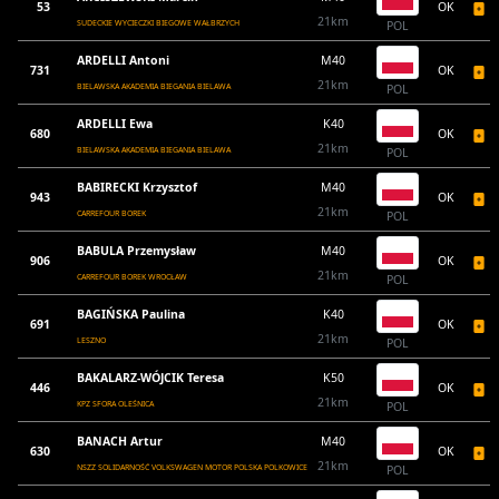
53
OK
21km
SUDECKIE WYCIECZKI BIEGOWE WAŁBRZYCH
POL
ARDELLI Antoni
M40
731
OK
21km
BIELAWSKA AKADEMIA BIEGANIA BIELAWA
POL
ARDELLI Ewa
K40
680
OK
21km
BIELAWSKA AKADEMIA BIEGANIA BIELAWA
POL
BABIRECKI Krzysztof
M40
943
OK
21km
CARREFOUR BOREK
POL
BABULA Przemysław
M40
906
OK
21km
CARREFOUR BOREK WROCŁAW
POL
BAGIŃSKA Paulina
K40
691
OK
21km
LESZNO
POL
BAKALARZ-WÓJCIK Teresa
K50
446
OK
21km
KPZ SFORA OLEŚNICA
POL
BANACH Artur
M40
630
OK
21km
NSZZ SOLIDARNOŚĆ VOLKSWAGEN MOTOR POLSKA POLKOWICE
POL