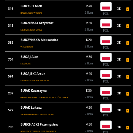
BUDYCH Arek
M40
316
OK
21km
RĄCZELACZKI WRONKI
POL
BUDZIŃSKI Krzysztof
M50
313
OK
21km
NIEZRZESZONY OPOLE
POL
BUDZYŃSKA Aleksandra
K20
385
OK
21km
WAŁBRZYCH
POL
BUGAJ Alan
M30
704
OK
21km
SZCZODRE
POL
BUGAJSKI Artur
M40
591
OK
21km
NIEZRZESZONY BOLESŁAWIEC
POL
BUJAK Katarzyna
K30
237
OK
21km
GRUPA BIEGOWA DZIKOWIEC BOGUSZÓW-GORCE
POL
BUJAK Łukasz
M30
527
OK
21km
#BIEGAMBOMAMZONE WROCŁAW
POL
BURCHACKI Przemysław
M30
793
OK
21km
ATHLETICS TEAM PRUSICE SKOKOWA
POL