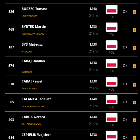
BURZEC Tomasz
M40
826
OK
21km
HFB WROCŁAW
POL
BYRTEK Marcin
M30
468
21km
TECHNISAT WROCŁAW
POL
BYŚ Mateusz
M30
187
OK
21km
WROCŁAW
POL
CABAJ Damian
M30
574
OK
21km
POL
ŚWIDNICA
CABAJ Paweł
M30
570
OK
21km
ŚRODA ŚLĄSKA
POL
CALANCA Tadeusz
M40
65
OK
21km
OPALTEAM WROCŁAW
POL
CARUK Gerard
M40
403
OK
21km
BBL ŻAGAŃ ŻAGAŃ
POL
CEPIELIK Wojciech
M30
614
OK