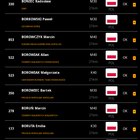
BONIEC Radosław
M30
330
OK
21km
ŻARY
POL
BORKOWSKI Paweł
M30
21km
SZCZAWNO-ZDRÓJ
POL
BOROWCZYK Marcin
M40
853
OK
21km
KOŹMIN BIEGA KOŹMIN WIELKOPOLSKI
POL
BOROWIAK Allan
M40
522
OK
21km
TEMMPO WAŁBRZYCH ŚWIEBODZICE
POL
BOROWIAK Małgorzata
K40
523
OK
21km
SANTANDER RUNNERS TEAM ŚWIEBODZICE
POL
BOROWIEC Bartek
M30
350
OK
21km
PRO-RUN WROCŁAW WROCŁAW
POL
BORUŃ Marcin
M40
278
OK
21km
TEMMPO WAŁBRZYCH WAŁBRZYCH
POL
BORUTA Emilia
K30
177
OK
21km
PRO-RUN WROCŁAW WROCŁAW
POL