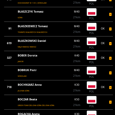
21km
DOCHODZIMY W 1:59 :) WROCŁAW
POL
BŁASZCZYK Tomasz
M40
21km
GÓRA
POL
BŁASZKIEWICZ Tomasz
M40
91
OK
21km
TEMMPO WAŁBRZYCH WAŁBRZYCH
POL
BŁASZKOWSKI Daniel
M40
619
OK
21km
MAJ.R RAWICZ RAWICZ
POL
BOBER Dorota
K40
327
OK
21km
JAWOR
POL
BOBRUK Piotr
M40
21km
WROCŁAW
POL
BOCHNIARZ Anna
K30
718
OK
21km
JELENIA GÓRA
POL
BOCZAR Beata
K50
21km
GREEN TEAM ZIELONA GÓRA ZIELONA GÓRA
POL
BOGACKA Aneta
K30