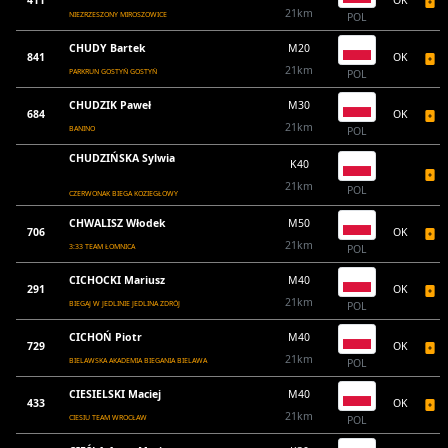
411
OK
21km
NIEZRZESZONY MIROSZOWICE
POL
CHUDY Bartek
M20
841
OK
21km
PARKRUN GOSTYŃ GOSTYŃ
POL
CHUDZIK Paweł
M30
684
OK
21km
BANINO
POL
CHUDZIŃSKA Sylwia
K40
21km
POL
CZERWONAK BIEGA KOZIEGŁOWY
CHWALISZ Włodek
M50
706
OK
21km
3:33 TEAM ŁOMNICA
POL
CICHOCKI Mariusz
M40
291
OK
21km
BIEGAJ W JEDLINIE JEDLINA ZDRÓJ
POL
CICHOŃ Piotr
M40
729
OK
21km
BIELAWSKA AKADEMIA BIEGANIA BIELAWA
POL
CIESIELSKI Maciej
M40
433
OK
21km
CIESIU TEAM WROCŁAW
POL