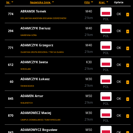
Nr
Nazwisko Imię
Filtr
Kraj
Opłata
ABRAMIK Tomek
M40
774
OK
21km
BIELAWSKA AKADEMIA BIEGANIA DZIERŻONIÓW
POL
ADAMCZYK Dariusz
M40
294
OK
21km
KAMIENNA GÓRA
POL
ADAMCZYK Grzegorz
M40
771
OK
21km
OŁAWSKA GRUPA BIEGOWA / TIM SA OŁAWA
POL
ADAMCZYK Iweta
K30
612
OK
21km
WROCŁAW
POL
ADAMCZYK Łukasz
M30
60
OK
21km
ŚWIEBODZICE
POL
ADAMIN Artur
M50
845
OK
21km
WAŁBRZYCH
POL
ADAMOWICZ Maciej
M30
870
OK
21km
CAMPUS DOMASŁAWICE TEAM WROCŁAW
POL
ADAMOWYCZ Bogusław
M50
843
OK