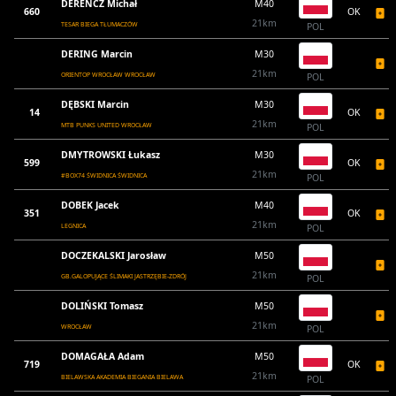
DERENCZ Michał
M40
660
OK
21km
TESAR BIEGA TŁUMACZÓW
POL
DERING Marcin
M30
21km
ORIENTOP WROCŁAW WROCŁAW
POL
DĘBSKI Marcin
M30
14
OK
21km
MTB PUNKS UNITED WROCŁAW
POL
DMYTROWSKI Łukasz
M30
599
OK
21km
#BOX74 ŚWIDNICA ŚWIDNICA
POL
DOBEK Jacek
M40
351
OK
21km
LEGNICA
POL
DOCZEKALSKI Jarosław
M50
21km
GB.GALOPUJĄCE ŚLIMAKI JASTRZĘBIE-ZDRÓJ
POL
DOLIŃSKI Tomasz
M50
21km
WROCŁAW
POL
DOMAGAŁA Adam
M50
719
OK
21km
BIELAWSKA AKADEMIA BIEGANIA BIELAWA
POL