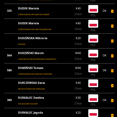
POL
DUDEK Mariola
K40
325
OK
21km
STRZEGOMSKA DWUNASTKA UDANIN
POL
DUDEK Mariola
K40
21km
STRZEGOMSKA DWUNASTKA JAROSŁAW
POL
DUDZIŃSKA Wiktoria
K20
21km
WOŁÓW
POL
DUDZIŃSKI Marcin
M40
564
OK
21km
SUDECKIE WYCIECZKI BIEGOWE WAŁBRZYCH
POL
DUMIŃSKI Tomasz
M40
580
OK
21km
STRZEGOMSKA DWUNASTKA STRZEGOM
POL
DURCZEWSKA Daria
K40
21km
PRO-RUN WROCŁAW WROCŁAW
POL
DURKALEC Ewelina
K30
389
OK
21km
EVE-BOLKÓW BOLKÓW
POL
DURKALEC Jagoda
K20