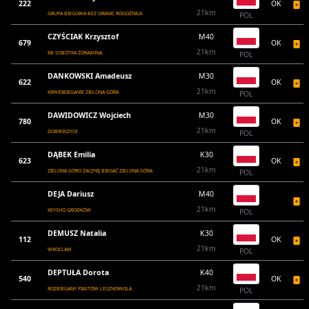
222
OK
21km
GRUPA BIEGOWA BEZ GRANIC ROGOŹNICA
POL
CZYŚCIAK Krzysztof
M40
679
OK
21km
KB SOBÓTKA ŻÓRAWINA
POL
DANKOWSKI Amadeusz
M30
622
OK
21km
KRWIOBIEGANIE ZIELONA GÓRA
POL
DAWIDOWICZ Wojciech
M30
780
OK
21km
DOBROSZYCE
POL
DĄBEK Emilia
K30
623
OK
21km
ZIELONA GÓRO ZACZNIJ BIEGAĆ ZIELONA GÓRA
POL
DEJA Dariusz
M40
21km
KEYSHO GRODKÓW
POL
DEMUSZ Natalia
K30
112
OK
21km
WROCLAW
POL
DEPTUŁA Dorota
K40
540
OK
21km
ROZBIEGANY PIASTÓW LESZNOWOLA
POL