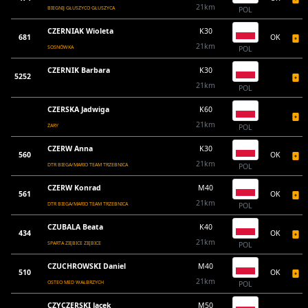
21km
BIEGNIJ GŁUSZYCO GŁUSZYCA
POL
CZERNIAK Wioleta
K30
681
OK
21km
SOSNÓWKA
POL
CZERNIK Barbara
K30
5252
21km
POL
CZERSKA Jadwiga
K60
21km
ŻARY
POL
CZERW Anna
K30
560
OK
21km
DTR BIEGA/MARIO TEAM TRZEBNICA
POL
CZERW Konrad
M40
561
OK
21km
DTR BIEGA/MARIO TEAM TRZEBNICA
POL
CZUBALA Beata
K40
434
OK
21km
SPARTA ZIĘBICE ZIĘBICE
POL
CZUCHROWSKI Daniel
M40
510
OK
21km
OSTEO MED WAŁBRZYCH
POL
CZYCZERSKI Jacek
M50