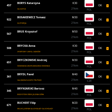
BORYS Katarzyna
K30
457
OK
21km
GŁUSZYCA
POL
BOSAKIEWICZ Tomasz
M30
922
OK
21km
ZŁOTORYJA
POL
BRUS Krzysztof
M50
567
OK
21km
POL
BRYCKA Anna
K30
508
OK
21km
SPORTOWY UMYSŁ SADKÓW
POL
BRYCZKOWSKI Andrzej
M30
651
OK
21km
ŚWIDNICKA GRUPA BIEGOWA ŚWIDNICA
POL
BRYDL Pavel
M40
361
OK
21km
SALOMON/SUUNTO TRUTNOV
CZE
BRYNIARSKI Bartosz
M40
345
OK
21km
BIGSYSTEM CREW JELENIA GÓRA
POL
BUCHERT Filip
M20
671
OK
21km
MULKS JUVENIA GŁUCHOŁAZY GŁUCHOŁAZY
POL