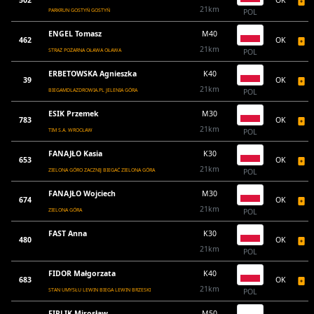
502
OK
21km
PARKRUN GOSTYŃ GOSTYŃ
POL
ENGEL Tomasz
M40
462
OK
21km
STRAŻ POŻARNA OŁAWA OŁAWA
POL
ERBETOWSKA Agnieszka
K40
39
OK
21km
BIEGAMDLAZDROWIA.PL JELENIA GÓRA
POL
ESIK Przemek
M30
783
OK
21km
TIM S.A. WROCŁAW
POL
FANAJŁO Kasia
K30
653
OK
21km
ZIELONA GÓRO ZACZNIJ BIEGAĆ ZIELONA GÓRA
POL
FANAJŁO Wojciech
M30
674
OK
21km
ZIELONA GÓRA
POL
FAST Anna
K30
480
OK
21km
POL
FIDOR Małgorzata
K40
683
OK
21km
STAN UMYSŁU LEWIN BIEGA LEWIN BRZESKI
POL
FIRLIK Mirosław
M50