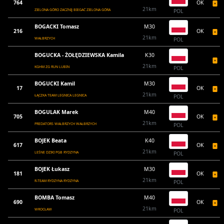
764
OK
21km
ZIELONA GÓRO ZACZNIJ BIEGAĆ ZIELONA GÓRA
POL
BOGACKI Tomasz
M30
216
OK
21km
WAŁBRZYCH
POL
BOGUCKA - ŻOŁĘDZIEWSKA Kamila
K30
21km
KGHM ZG RUN LUBIN
POL
BOGUCKI Kamil
M30
17
OK
21km
ŁĄCZKA TEAM LEGNICA LEGNICA
POL
BOGULAK Marek
M40
705
OK
21km
PREDATORS WAŁBRZYCH WAŁBRZYCH
POL
BOJEK Beata
K40
617
OK
21km
LEŚNE DZIKI PGB RYDZYNA
POL
BOJEK Łukasz
M30
181
OK
21km
R-TEAM RYDZYNA RYDZYNA
POL
BOMBA Tomasz
M40
690
OK
21km
WROCŁAW
POL