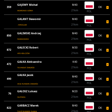
GAJOWY Michał
M40
359
OK
21km
MOKRONOS GÓRNY
POL
GALANT Sławomir
M40
21km
- WROCŁAW
POL
GALIMSKI Andrzej
M40
850
OK
21km
ŚWIEBODZICE
POL
GAŁECKI Robert
M30
872
OK
21km
HFB KIEŁCZÓW
POL
GAŁKA Aleksandra
K40
472
21km
TECHNISAT ŻMIGRÓD
POL
GAŁKA Jacek
M40
490
OK
21km
POL
VEGE RUNNERS ŻMIGRÓD
GAŁOSZ Łukasz
M20
76
OK
21km
OLEŚNICA
POL
GARBACZ Marek
M40
822
OK
21km
TULIP RUNNERS OŁAWA