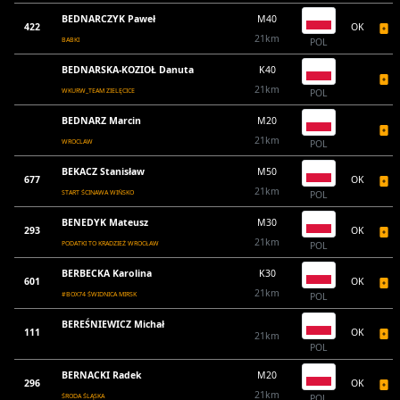
BEDNARCZYK Paweł
M40
422
OK
21km
BABKI
POL
BEDNARSKA-KOZIOŁ Danuta
K40
21km
WKURW_TEAM ZIELĘCICE
POL
BEDNARZ Marcin
M20
21km
WROCLAW
POL
BEKACZ Stanisław
M50
677
OK
21km
START ŚCINAWA WIŃSKO
POL
BENEDYK Mateusz
M30
293
OK
21km
PODATKI TO KRADZIEŻ WROCŁAW
POL
BERBECKA Karolina
K30
601
OK
21km
#BOX74 ŚWIDNICA MIRSK
POL
BEREŚNIEWICZ Michał
111
OK
21km
POL
BERNACKI Radek
M20
296
OK
21km
ŚRODA ŚLĄSKA
POL