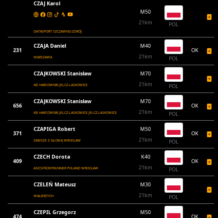
CZAJ Karol
M50
21km
POL
DATASPORT SZCZAWNO-ZDRÓJ
CZAJA Daniel
M40
231
OK
21km
WARSZAWA
POL
CZAJKOWSKI Stanisław
M70
21km
KB HARCOWNIK JELCZ-LASKOWICE
POL
CZAJKOWSKI Stanisław
M70
656
OK
21km
KB HARCOWNIK JELCZ-LASKOWICE JELCZ-LASKOWICE
POL
CZAPIGA Robert
M50
371
OK
21km
ZAWSZE Z GŁOWĄ WROCŁAW
POL
CZECH Dorota
K40
409
OK
21km
ASICSFRONTRUNNER POLAND WROCŁAW
POL
CZELEŃ Mateusz
M30
21km
WAŁBRZYCH
POL
CZEPIL Grzegorz
M50
474
OK