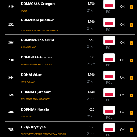
DOMAGAŁA Grzegorz
M30
910
OK
21km
JAWOR
POL
DOMAŃSKI Jarosław
M40
232
OK
21km
POL
BIEGAMDLAZDROWIA.PL ŚWIERZAWA
DOMERADZKA Beata
K30
306
OK
21km
BIELSKO-BIAŁA
POL
DOMINIKA Adamus
K30
230
OK
21km
SUPERMARATON KALISZ KALISZ
POL
DONAJ Adam
M40
544
OK
21km
1974 KOŚCIAN
POL
DORNIAK Jarosław
M40
125
OK
21km
PZU SPORT TEAM WROCŁAW
POL
DORNIAK Natalia
K20
606
OK
21km
WROCŁAW
POL
DRĄG Krystyna
K50
785
OK
21km
SUDECKIE WYCIECZKI BIEGOWE WAŁBRZYCH
POL