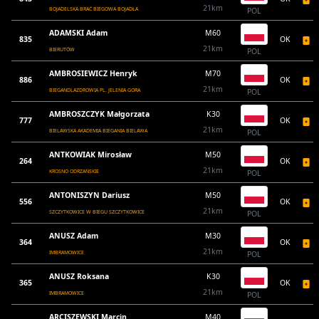
21km
BOJADELSKA BRAĆ BIEGOWA BOJADŁA
POL
ADAMSKI Adam
M60
835
OK
21km
BIERUTÓW
POL
AMBROSIEWICZ Henryk
M70
886
OK
21km
BIEGANDLAZDROWIA PL. JELENIA GORA
POL
AMBROSZCZYK Małgorzata
K30
777
OK
21km
BIELAWSKA AKADEMIA BIEGANIA BIELAWA
POL
ANTKOWIAK Mirosław
M50
264
OK
21km
KROSNO ODRZAŃSKIE
POL
ANTONISZYN Dariusz
M50
556
OK
21km
SZCZYTKOWICE W BIEGU SZCZYTKOWICE
POL
ANUSZ Adam
M30
364
OK
21km
IMBRAMOWICE
POL
ANUSZ Roksana
K30
365
OK
21km
IMBRAMOWICE
POL
ARCISZEWSKI Marcin
M40