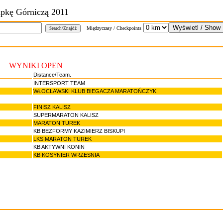
pkę Górniczą 2011
Międzyczasy / Checkpoints
WYNIKI OPEN
Distance/Team.
INTERSPORT TEAM
WŁOCŁAWSKI KLUB BIEGACZA MARATOŃCZYK
FINISZ KALISZ
SUPERMARATON KALISZ
MARATON TUREK
KB BEZFORMY KAZIMIERZ BISKUPI
LKS MARATON TUREK
KB AKTYWNI KONIN
KB KOSYNIER WRZESNIA