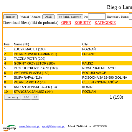
Bieg o Lam
Wyniki / Results:
Nr:
Nazwisko / Name:
Start list
OPEN
on finish/ na mecie
Download files (pliki do pobrania):
OPEN
KOBIETY
KATEGORIE
Pos
Name (Nr)
City
1
ŁUCYK MACIEJ (108)
POZNAŃ
2
PIERNIKOWSKI DAMIAN (91)
LUBANIE
3
TACZKA PIOTR (209)
4
GÓRNY KRZYSZTOF (185)
KALISZ
5
PŁOCHOCKI RYSZARD (169)
NOWE SKALMIERZYCE
6
WYTWER BŁAŻEJ (152)
BOGUSŁAWICE
7
SIUPA RAFAŁ (116)
ROSOCHA 3A 62-590 GOLINA
8
WERNER PIOTR (73)
CELESTYNYMALANÓW
9
ANDRZEJEWSKI JACEK (13)
KONIN
10
STANCZAK JANUSZ (144)
POZNAN
1 (198)
Pierwszy
<<<
<<
www.datasport.pl
,
sport@datasport.pl
,
Marek Zieliński tel. 602722968