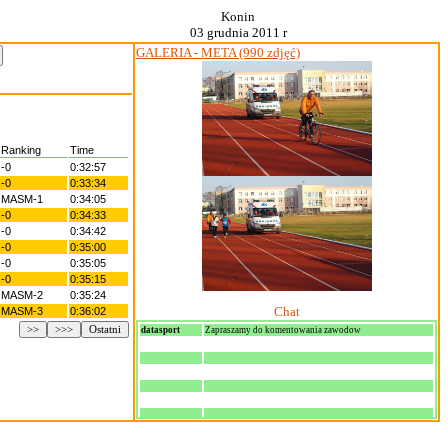
Konin
03 grudnia 2011 r
GALERIA - META (990 zdjęć)
Ranking
Time
-0
0:32:57
-0
0:33:34
MASM-1
0:34:05
-0
0:34:33
-0
0:34:42
-0
0:35:00
-0
0:35:05
-0
0:35:15
MASM-2
0:35:24
Chat
MASM-3
0:36:02
>>
>>>
Ostatni
datasport
Zapraszamy do komentowania zawodow